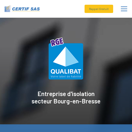
Aller
au
Rappel Gratuit
contenu
principal
Entreprise d'isolation
secteur
Bourg-en-Bresse