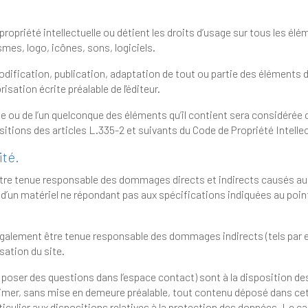
ient les droits d’usage sur tous les éléments accessibles sur le site,
notamment les textes, images, graphismes, logo, icônes, sons, logiciels.
tion, adaptation de tout ou partie des éléments du site, quel que soit le moyen ou le
procédé utilisé, est interdite, sauf autorisation écrite préalable de l'éditeur.
nque des éléments qu’il contient sera considérée comme constitutive d’une contrefaçon
et poursuivie conformément aux dispositions des articles L.335-2 et suivants du Code de Propriét
ité.
e des dommages directs et indirects causés au matériel de l’utilisateur, lors de l’accès
au point 4, soit de l’apparition d’un bug ou
 tenue responsable des dommages indirects (tels par exemple qu’une perte de marché ou
isation du site.
 l’espace contact) sont à la disposition des utilisateurs. Le responsable
éposé dans cet espace qui contreviendrait à la