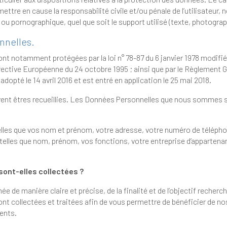
caractère raciste, injurieux, diffamant, ou pornographique, quel que soit le support utilisé
nnelles.
gées par la loi n° 78-87 du 6 janvier 1978 modifiée, la loi n° 2004-801 du 6 août 2004,
que par le Règlement Général sur la Protection des Données
) de l’Union Européenne qui a été adopté le 14 avril 2016 et est entré en application le 25 mai 2018.
lies. Les Données Personnelles que nous sommes susceptibles de collecter sont par
, telles que vos nom et prénom, votre adresse, 
telles que nom, prénom, vos fonctions, votre entreprise d’appartenance, si vous êtes un fournisseur ou
sont-elles collectées ?
se, de la finalité et de l’objectif recherché par la collecte et le Traitement de ses
r de nos offres de services, d’exécuter nos
s événements.