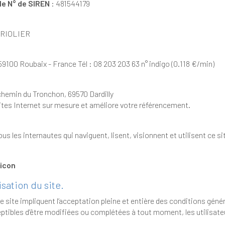
le N° de SIREN
: 481544179
TRIOLIER
: OVH 140 Quai du Sartel - 59100 Roubaix - France Tél : 08 203 203 63 n° indigo (0.118 €/min)
 chemin du Tronchon, 69570 Dardilly
sites Internet sur mesure et améliore votre référencement.
Sont considérés comme utilisateurs tous les internautes qui naviguent, lisent, visionnent et utilis
ticon
isation du site.
ceptation pleine et entière des conditions générales d’utilisation ci-après décrites.
teurs du site sont donc invités à les