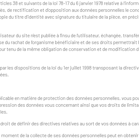
loi 78-17 du 6 janvier 1978 relative à l’informatique, aux fichiers et aux libertés,
effectuant sa demande
liée à l'insu de l'utilisateur, échangée, transférée, cédée ou vendue sur un support
ait la transmission des dites informations
e la loi du 1er juillet 1998 transposant la directive 96/9 du 11 mars 1996 relative à la
nées.
re de protection des données personnelles, vous pouvez, à tout moment, exercer vos
nant ainsi que vos droits de limitation et d'opposition au traitement et à
ersonnelles.
En outre, vous disposez légalement du droit
Par ailleurs, toute pers