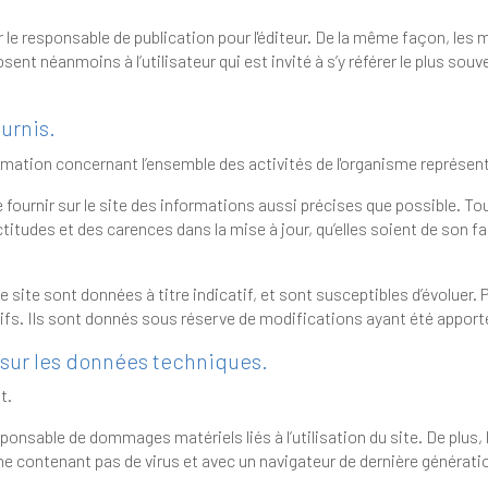
de publication pour l'éditeur. De la même façon, les mentions légales peuvent être
st invité à s’y référer le plus souvent possible afin d’en prendre
urnis.
Le site a pour objet de fournir une information concernant l’ensemble des activités de l'
te des informations aussi précises que possible. Toutefois, il ne pourra être tenu
qu’elles soient de son fait ou du fait des tiers partenaires qui lui
s à titre indicatif, et sont susceptibles d’évoluer. Par ailleurs, les renseignements
figurant sur le site ne sont pas exhaustifs. Ils sont donnés sous réserve de modif
 sur les données techniques.
t.
atériels liés à l’utilisation du site. De plus, l’utilisateur du site s’engage à accéder
au site en utilisant un matériel récent, ne contenant pas de virus et avec un navigateur de derni