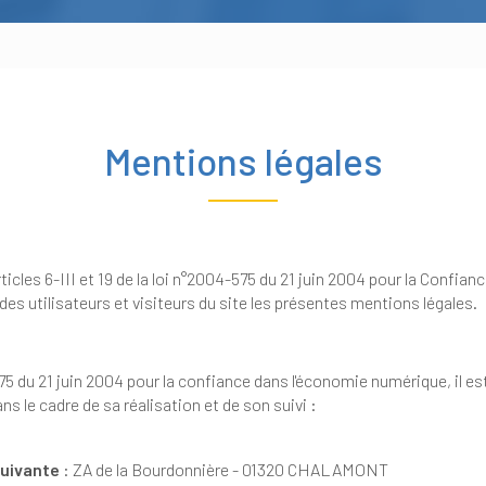
Mentions légales
 la loi n°2004-575 du 21 juin 2004 pour la Confiance dans l’économie numérique, dite
L.C.E.N, il est porté à la connaissance des utilisateurs et visiteurs du site les présentes mentions légales.
pour la confiance dans l'économie numérique, il est précisé aux utilisateurs du site
l'identité des différents intervenants dans le cadre de sa réalisation et de son suivi :
suivante
: ZA de la Bourdonnière - 01320 CHALAMONT