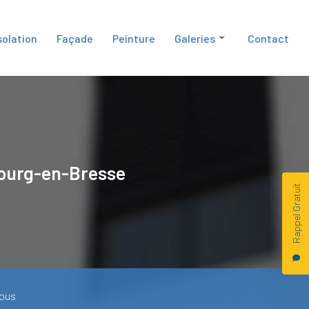
solation
Façade
Peinture
Galeries
Contact
Isolation
Façade
Peinture
ourg-en-Bresse
Rappel Gratuit
ous