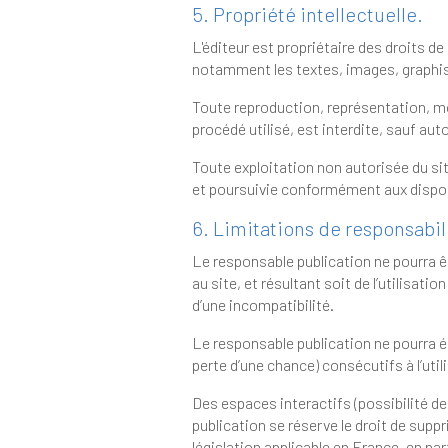
5. Propriété intellectuelle.
L'éditeur est propriétaire des droits de propriété intellectuelle ou dét
Toute reproduction, représentation, modification, publica
Toute exploitation non autorisée du site ou de l’un quelco
6. Limitations de responsabil
Le responsable publication ne pourra être tenue responsabl
au site, et résultant soit de l’utilisation d’un matériel ne répondant pas aux spécifications indiquées 
d’une incompatibilité.
Le responsable publication ne pourra également être
perte d’une chance) consécutifs à l’util
Des espaces interactifs (possibilité de poser des questions dans
publication se réserve le droit de supprimer, sans mise en demeure préalable, tout contenu d
législation applicable en France, en particulier aux dispositions relatives à la protection des données. Le cas échéant, le responsable publication