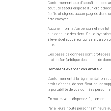
Conformément aux dispositions des articles 38 et suivants de la 
tout utilisateur dispose d’un droit d’accès, de rectification et d’opposition aux données personnelles le concernant, en 
écrite et signée, accompagnée d’une copie du titre d’identité avec signature du titulaire de la pièce, en précisant l’adresse à laquelle la réponse doit
être envoyée.
Aucune information personnelle de l'utilisateur du site n'est pub
quelconque à des tiers. Seule l'hypothèse du rachat de l'organisme bénéficiaire et de ses droits permettr
à l'éventuel acquéreur qui serait à son tour tenu de la même obligation de conservation et de modification des données vis-à-vis de l'utilisateur du
site.
Les bases de données sont protégées par les dispositions d
protection juridique des bases de don
Comment exercer vos droits ?
Conformément à la réglementation applicable en matiè
droits d'accès, de rectification, de suppression des données vous concer
la portabilité de vos données p