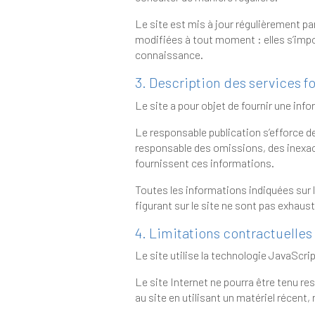
Le site est mis à jour régulièrement par le responsable 
modifiées à tout moment : elles s’imposent néanmoins à l’utilisateur qui e
connaissance.
3. Description des services fo
Le responsable publication s’efforce de fournir sur le si
responsable des omissions, des inexactitudes et des carences dans la mise à jour, 
fournissent ces informations.
Toutes les informations indiquées sur le site sont donnée
4. Limitations contractuelles
Le site utilise la technologie JavaScrip
Le site Internet ne pourra être tenu responsable de dommages m