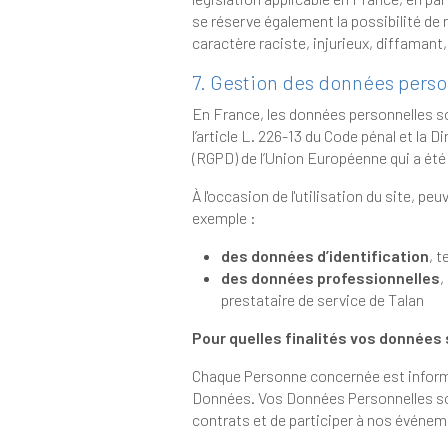
se réserve également la possibilité de mettre en cause la responsabilité civile et/ou pénale de l’utilisateur, notamment en cas de message à
7. Gestion des données perso
En France, les données personnelles sont notamment proté
l’article L. 226-13 du Code pénal et la Directive Européenne du 24 octobre 1995 ; ainsi 
(RGPD
À l'occasion de l'utilisation du site, peuvent êtres recueil
exemple :
des données d’identification
des données professionnelles
, 
prestataire de service de Talan
Pour quelles finalités vos données 
Chaque Personne concernée est informée de manière claire et préci
Données. Vos Données Personnelles sont collectées et traitées afin de vous permettre de bénéficie
contrats et de participer à no