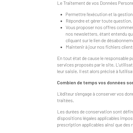
Répondre et gérer toute question
Vous proposer nos offres commerciales sur des servi
nos newsletters, étant entendu que vous gardez, à tout moment, la possib
Maintenir à jour nos fichiers clien
En tout état de cause le responsable publication ne collecte d
services proposés par le site. L'utilisateur fournit ces informations en toute connaissance de cause, no
leur saisie. Il est alo
Combien de temps vos données son
L'éditeur s’engage à conserver vos données personnelles pour un
traitées.
Les durées de conservation sont définies en fonction d
dispositions légales applicables imposant une durée de conservation précise pour certaines cat
prescr