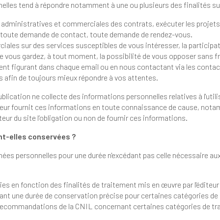
Le Traitement de vos Données Personnelles tend à répondre not
Permettre l’exécution et la gestion administratives et commerciales des contrats, exécuter les pr
, toute demande de contact, toute demande de rendez-vous.
ces susceptibles de vous intéresser, la participation à nos événements, l’inscription à
ilité de vous opposer sans frais à la prospection commerciale, en
cliquant sur le lien de désabonnement figurant dans chaque email ou en nous contactant v
ts afin de toujours mieux répondre à vos attentes.
es informations personnelles relatives à l'utilisateur que pour le besoin de certains
tamment lorsqu'il procède par lui-même à
rs précisé à l'utilisateur du site l’obligation ou non de fournir ces informations.
t-elles conservées ?
e durée n'excédant pas celle nécessaire aux finalités pour lesquelles elles sont
es finalités de traitement mis en œuvre par l'éditeur et tiennent notamment compte des
égories de données, d’éventuels délais de
iption applicables ainsi que des recommandations de la CNIL concernant certaines catégori