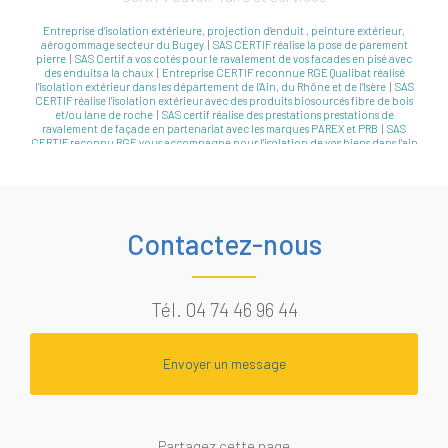
Entreprise d’isolation extérieure, projection d’enduit , peinture extérieur,
aérogommage secteur du Bugey
|
SAS CERTIF réalise la pose de parement
pierre
|
SAS Certif a vos cotés pour le ravalement de vos facades en pisé avec
des enduits a la chaux
|
Entreprise CERTIF reconnue RGE Qualibat réalisé
l’isolation extérieur dans les département de l’Ain, du Rhône et de l’Isère
|
SAS
CERTIF réalise l'isolation extérieur avec des produits biosourcés fibre de bois
et/ou lane de roche
|
SAS certif réalise des prestations prestations de
ravalement de façade en partenariat avec les marques PAREX et PRB
|
SAS
CERTIF reconnu RGE vous accompagne pour l'isolation de vos biens dans l'ain
le rhone et l'isere
|
Entreprise d'isolation pour rejointement de pierres à
Bourg-en-Bresse
|
Entreprise RGE isolation extérieur polystyrène, fibre de bois
, laine de roche, matériaux biosourcés à Villars-les-Dombes
Contactez-nous
Tél.
04 74 46 96 44
Envoyer un message
Partagez cette page