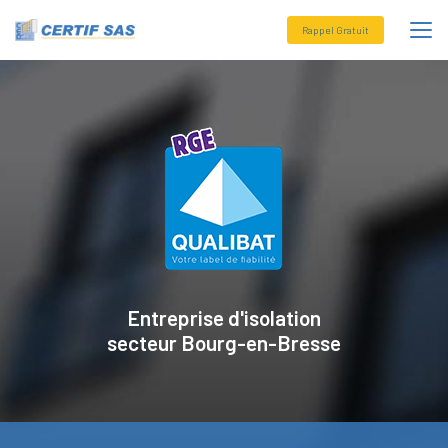
Aller
au
Rappel Gratuit
contenu
principal
Entreprise d'isolation
secteur
Bourg-en-Bresse