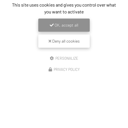
This site uses cookies and gives you control over what
04 74 46 96 44
you want to activate
Lundi, mardi, jeudi et vendredi
8h - 12h / 13h - 17h30
OK, accept all
Mercredi 8h - 12h
Deny all cookies
Suivez-nous sur les réseaux sociaux :
PERSONALIZE
PRIVACY POLICY
Envoyez un message
Nom Prénom
Société