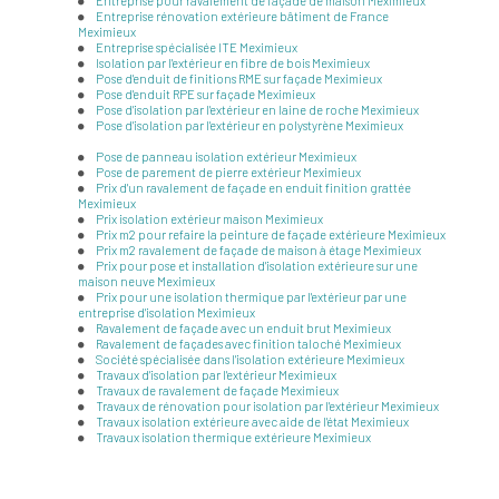
Entreprise pour ravalement de façade de maison Meximieux
Entreprise rénovation extérieure bâtiment de France
Meximieux
Entreprise spécialisée ITE Meximieux
Isolation par l'extérieur en fibre de bois Meximieux
Pose d'enduit de finitions RME sur façade Meximieux
Pose d'enduit RPE sur façade Meximieux
Pose d'isolation par l'extérieur en laine de roche Meximieux
Pose d'isolation par l'extérieur en polystyrène Meximieux
Pose de panneau isolation extérieur Meximieux
Pose de parement de pierre extérieur Meximieux
Prix d'un ravalement de façade en enduit finition grattée
Meximieux
Prix isolation extérieur maison Meximieux
Prix m2 pour refaire la peinture de façade extérieure Meximieux
Prix m2 ravalement de façade de maison à étage Meximieux
Prix pour pose et installation d'isolation extérieure sur une
maison neuve Meximieux
Prix pour une isolation thermique par l'extérieur par une
entreprise d'isolation Meximieux
Ravalement de façade avec un enduit brut Meximieux
Ravalement de façades avec finition taloché Meximieux
Société spécialisée dans l'isolation extérieure Meximieux
Travaux d'isolation par l'extérieur Meximieux
Travaux de ravalement de façade Meximieux
Travaux de rénovation pour isolation par l'extérieur Meximieux
Travaux isolation extérieure avec aide de l'état Meximieux
Travaux isolation thermique extérieure Meximieux