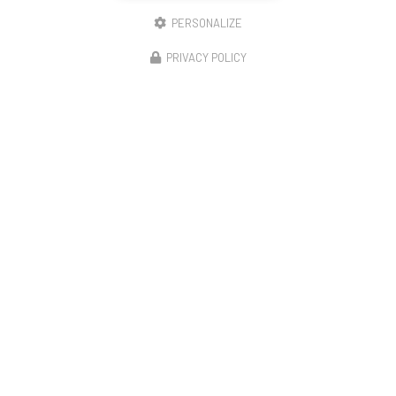
PERSONALIZE
PRIVACY POLICY
Entreprise d'isolation à Bourg-en-Bresse
ZA de la Bourdonnière
01320 CHALAMONT
04 74 46 96 44
Lundi, mardi, jeudi et vendredi
8h - 12h / 13h - 17h30
Mercredi 8h - 12h
Suivez-nous sur les réseaux sociaux :