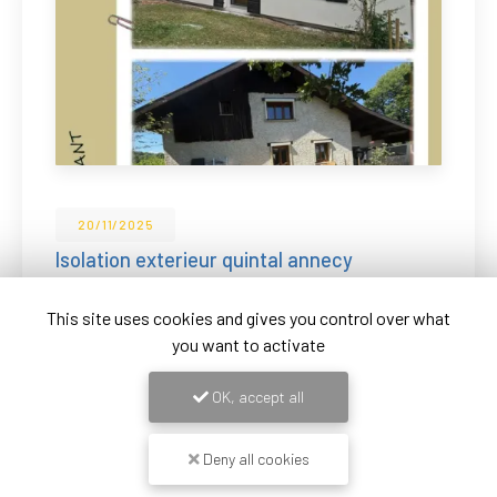
025
14/11/20
 exterieur quintal annecy
Construc
revêteme
chantier à Annecy !
Isolation extérieure +
🏗️ Démarra
This site uses cookies and gives you control over what
 +
dépose & repose des volets…
(Lyon 8) Le
you want to activate
de l’échafa
Toute l'actualité
complet de 
OK, accept all
Deny all cookies