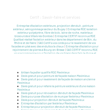
Certif : Savoir-faire et services
Entreprise d’isolation extérieure, projection d’enduit , peinture
extérieur, aérogommage secteur du Bugey
|
Entreprise RGE isolation
extérieur polystyrène, fibre de bois , laine de roche, matériaux
biosourcés à Villars-les-Dombes
|
Entreprise CERTIF reconnue RGE
Qualibat réalisé l’isolation extérieur dans les département de l’Ain, du
Rhône et de l’Isère
|
SAS Certif a vos cotés pour le ravalement de vos
facades en pisé avec des enduits a la chaux
|
Entreprise d'isolation pour
rejointement de pierres à Bourg-en-Bresse
|
SAS CERTIF reconnu RGE
vous accompagne pour l'isolation de vos biens dans l'ain le rhone et
l'isere
|
SAS certif réalise des prestations prestations de ravalement de
façade en partenariat avec les marques PAREX et PRB
|
SAS CERTIF
réalise la pose de parement pierre
|
SAS CERTIF réalise l'isolation
extérieur avec des produits biosourcés fibre de bois et/ou lane de roche
Artisan façadier qualifié RGE Meximieux
Devis gratuit pour peinture de façade maison Meximieux
Devis gratuit pour ravalement de façade de maison ancienne
Meximieux
Devis gratuit pour refaire la peinture extérieure d'une maison
Meximieux
Devis gratuit pour rénovation d'enduit de façade Meximieux
Devis pour pose d'isolation de murs par l'extérieur Meximieux
Devis pour projection d'enduit de façade Meximieux
Entreprise d'isolation par l'extérieur Meximieux
Entreprise pour projection d'enduit de façade Meximieux