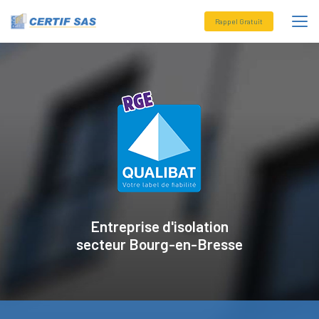
Aller
au
Rappel Gratuit
contenu
principal
Entreprise d'isolation
secteur
Bourg-en-Bresse