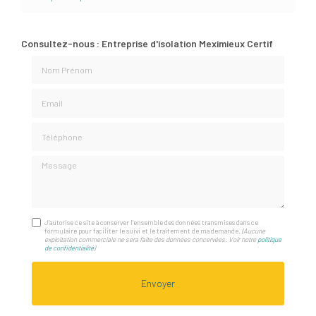
Consultez-nous : Entreprise d'isolation Meximieux Certif
Nom Prénom
Email
Téléphone
Message
J'autorise ce site à conserver l'ensemble des données transmises dans ce
formulaire pour faciliter le suivi et le traitement de ma demande.
(Aucune
exploitation commerciale ne sera faite des données concervées. Voir notre
politique
de confidentialité
)