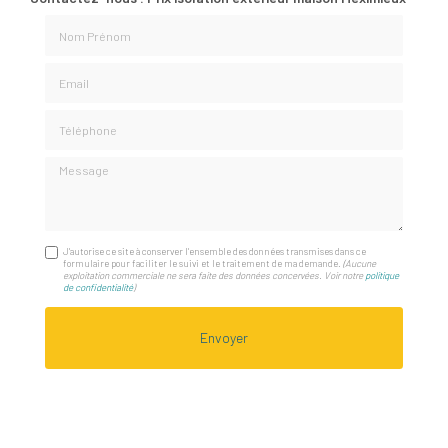
Nom Prénom
Email
Téléphone
Message
J'autorise ce site à conserver l'ensemble des données transmises dans ce
formulaire pour faciliter le suivi et le traitement de ma demande.
(Aucune
exploitation commerciale ne sera faite des données concervées. Voir notre
politique
de confidentialité
)