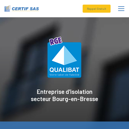
Aller
au
Rappel Gratuit
contenu
principal
Entreprise d'isolation
secteur
Bourg-en-Bresse