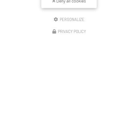
Deny all cookies
PERSONALIZE
PRIVACY POLICY
14/11/2025
Construction de 23 logements Lyon enduit
revêtement mince peinture et couvertine
🏗️ Démarrage de notre opération – Rue de la Moselle
(Lyon 8) Le chantier débute avec le montage de la moitié
de l’échafaudage, première étape avant le ravalement
complet de cette résidence de 23…
Toute l'actualité