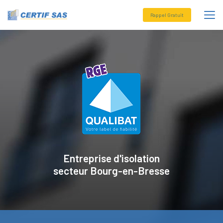
Aller
au
Rappel Gratuit
contenu
principal
Entreprise d'isolation
secteur
Bourg-en-Bresse