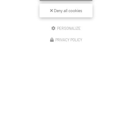
Message
Deny all cookies
PERSONALIZE
PRIVACY POLICY
J'autorise ce site à conserver l'ensemble des données transmises dans ce formulaire
pour faciliter le suivi et le traitement de ma demande.
(Aucune exploitation commerciale
ne sera faite des données conservées. Voir notre
politique de confidentialité
)
Zone d'intervention