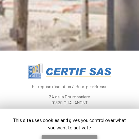
Entreprise d'isolation à Bourg-en-Bresse
ZA de la Bourdonnière
01320 CHALAMONT
04 74 46 96 44
This site uses cookies and gives you control over what
Lundi, mardi, jeudi et vendredi
you want to activate
8h - 12h / 13h - 17h30
Mercredi 8h - 12h