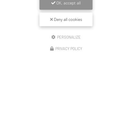
OK, accept all
Suivez-nous sur les réseaux sociaux :
Deny all cookies
PERSONALIZE
PRIVACY POLICY
Envoyez un message
Nom Prénom
Société
Email
Téléphone