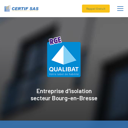
Aller
au
Rappel Gratuit
contenu
principal
Entreprise d'isolation
secteur
Bourg-en-Bresse