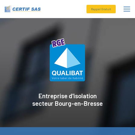
Aller
au
Rappel Gratuit
contenu
principal
Entreprise d'isolation
secteur
Bourg-en-Bresse