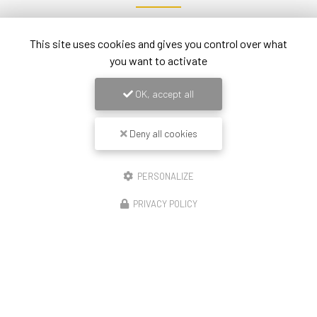
Nom Prénom
This site uses cookies and gives you control over what
you want to activate
Société
OK, accept all
Email
Deny all cookies
Téléphone
Message
PERSONALIZE
PRIVACY POLICY
J'autorise ce site à conserver l'ensemble des données transmises dans ce formulaire
pour faciliter le suivi et le traitement de ma demande.
(Aucune exploitation commerciale
ne sera faite des données conservées. Voir notre
politique de confidentialité
)