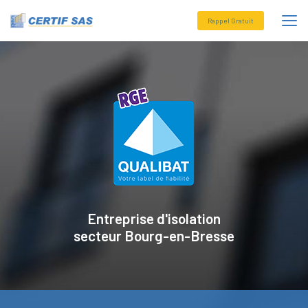
Aller
au
Rappel Gratuit
contenu
principal
Entreprise d'isolation
secteur
Bourg-en-Bresse