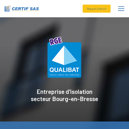
Aller
au
Rappel Gratuit
contenu
principal
Entreprise d'isolation
secteur
Bourg-en-Bresse