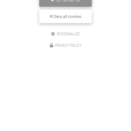
Message
Deny all cookies
PERSONALIZE
PRIVACY POLICY
J'autorise ce site à conserver l'ensemble des données transmises dans ce formulaire
pour faciliter le suivi et le traitement de ma demande.
(Aucune exploitation commerciale
ne sera faite des données conservées. Voir notre
politique de confidentialité
)
Zone d'intervention