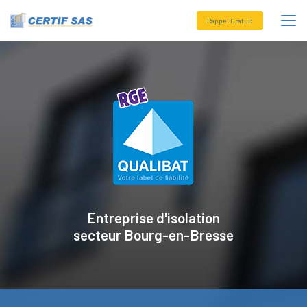
Aller
au
Rappel Gratuit
contenu
principal
Entreprise d'isolation
secteur
Bourg-en-Bresse