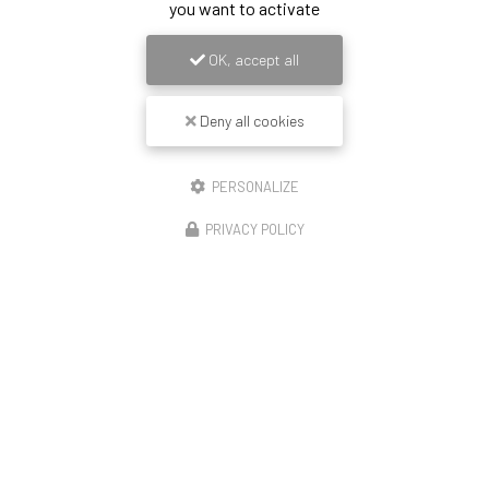
you want to activate
OK, accept all
Deny all cookies
PERSONALIZE
PRIVACY POLICY
14/11/2025
Construction de 23 logements Lyon enduit
revêtement mince peinture et couvertine