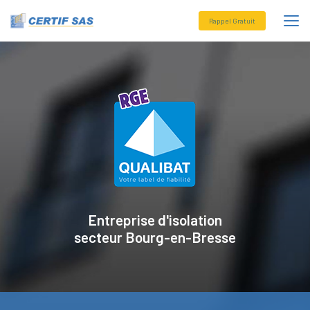
Aller
au
Rappel Gratuit
contenu
principal
Entreprise d'isolation
secteur
Bourg-en-Bresse