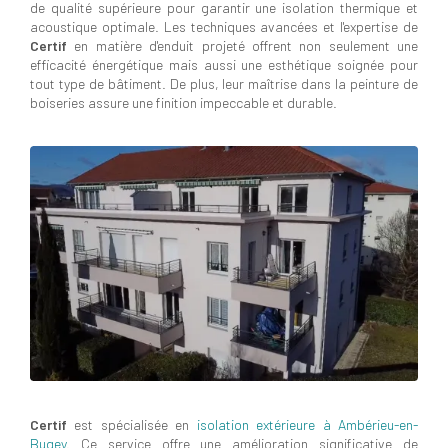
de qualité supérieure pour garantir une isolation thermique et
acoustique optimale. Les techniques avancées et l'expertise de
Certif
en matière d'enduit projeté offrent non seulement une
efficacité énergétique mais aussi une esthétique soignée pour
tout type de bâtiment. De plus, leur maîtrise dans la peinture de
boiseries assure une finition impeccable et durable.
Certif
est spécialisée en
isolation extérieure à Ambérieu-en-
Bugey
. Ce service offre une amélioration significative de