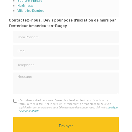
Bourg-en-Bresse
Meximieux
Villars-les-Dombes
Contactez-nous : Devis pour pose d'isolation de murs par
l'extérieur Ambérieu-en-Bugey
Nom Prénom
Email
Téléphone
Message
J'autorise ce site à conserver l'ensemble des données transmises dans ce
formulaire pour faciliter le suivi et le traitement de ma demande.
(Aucune
exploitation commerciale ne sera faite des données concervées. Voir notre
politique
de confidentialité
)