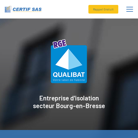
Aller
au
Rappel Gratuit
contenu
principal
Entreprise d'isolation
secteur
Bourg-en-Bresse