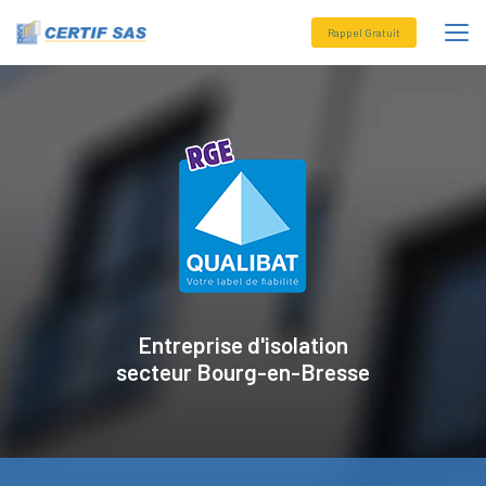
Aller
au
Rappel Gratuit
contenu
principal
Entreprise d'isolation
secteur
Bourg-en-Bresse