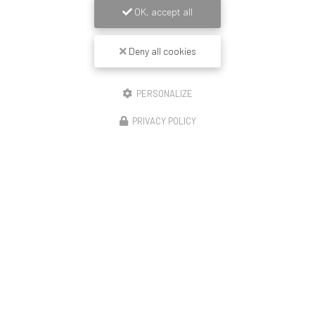
OK, accept all
Deny all cookies
PERSONALIZE
PRIVACY POLICY
14/11/2025
Construction de 23 logements Lyon enduit
revêtement mince peinture et couvertine
🏗️ Démarrage de notre opération – Rue de la Moselle
(Lyon 8) Le chantier débute avec le montage de la moitié
de l’échafaudage, première étape avant le ravalement