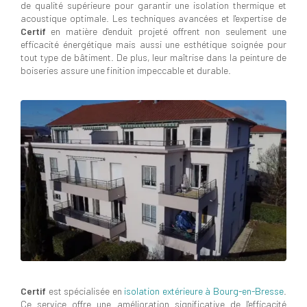
de qualité supérieure pour garantir une isolation thermique et
acoustique optimale. Les techniques avancées et l'expertise de
Certif
en matière d'enduit projeté offrent non seulement une
efficacité énergétique mais aussi une esthétique soignée pour
tout type de bâtiment. De plus, leur maîtrise dans la peinture de
boiseries assure une finition impeccable et durable.
Certif
est spécialisée en
isolation extérieure à Bourg-en-Bresse
.
Ce service offre une amélioration significative de l'efficacité