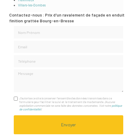
Villars-les-Dombes
Contactez-nous : Prix d'un ravalement de façade en enduit
finition grattée Bourg-en-Bresse
Nom Prénom
Email
Téléphone
Message
J'autorise ce site à conserver l'ensemble des données transmises dans ce
formulaire pour faciliter le suivi et le traitement de ma demande.
(Aucune
exploitation commerciale ne sera faite des données concervées. Voir notre
politique
de confidentialité
)