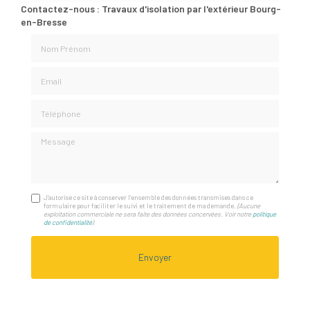
Contactez-nous : Travaux d'isolation par l'extérieur Bourg-
en-Bresse
Nom Prénom
Email
Téléphone
Message
J'autorise ce site à conserver l'ensemble des données transmises dans ce
formulaire pour faciliter le suivi et le traitement de ma demande.
(Aucune
exploitation commerciale ne sera faite des données concervées. Voir notre
politique
de confidentialité
)