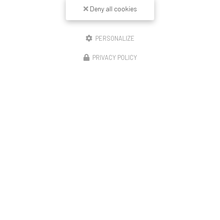
Deny all cookies
PERSONALIZE
PRIVACY POLICY
14/11/2025
Construction de 23 logements Lyon enduit
revêtement mince peinture et couvertine
🏗️ Démarrage de notre opération – Rue de la Moselle
(Lyon 8) Le chantier débute avec le montage de la moitié
de l’échafaudage, première étape avant le ravalement
complet de cette résidence de 23…
Toute l'actualité