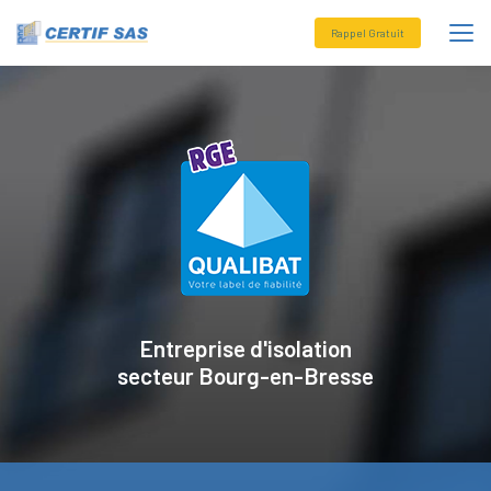
Aller
au
Rappel Gratuit
contenu
principal
Entreprise d'isolation
secteur
Bourg-en-Bresse