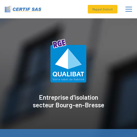
Aller
au
Rappel Gratuit
contenu
principal
Entreprise d'isolation
secteur
Bourg-en-Bresse