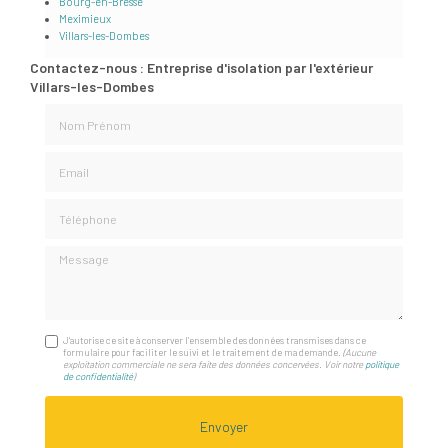
Bourg-en-Bresse
Meximieux
Villars-les-Dombes
Contactez-nous : Entreprise d'isolation par l'extérieur
Villars-les-Dombes
Nom Prénom
Email
Téléphone
Message
J'autorise ce site à conserver l'ensemble des données transmises dans ce
formulaire pour faciliter le suivi et le traitement de ma demande.
(Aucune
exploitation commerciale ne sera faite des données concervées. Voir notre
politique
de confidentialité
)