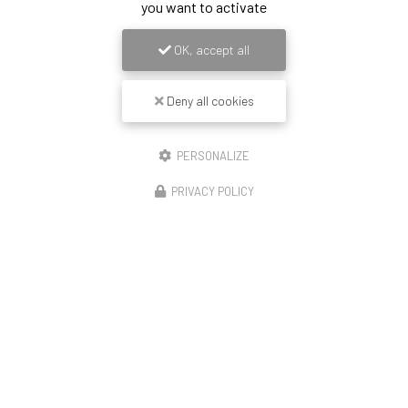
you want to activate
OK, accept all
Deny all cookies
PERSONALIZE
PRIVACY POLICY
14/11/2025
Construction de 23 logements Lyon enduit
revêtement mince peinture et couvertine