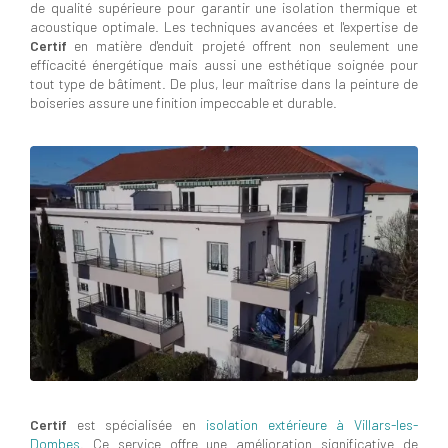
de qualité supérieure pour garantir une isolation thermique et
acoustique optimale. Les techniques avancées et l'expertise de
Certif
en matière d'enduit projeté offrent non seulement une
efficacité énergétique mais aussi une esthétique soignée pour
tout type de bâtiment. De plus, leur maîtrise dans la peinture de
boiseries assure une finition impeccable et durable.
Certif
est spécialisée en
isolation extérieure à Villars-les-
Dombes
. Ce service offre une amélioration significative de