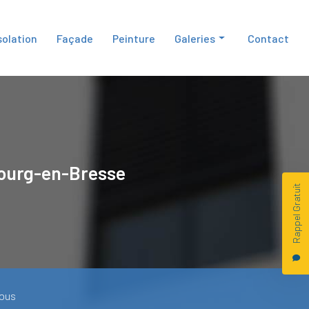
solation
Façade
Peinture
Galeries
Contact
Isolation
Façade
Peinture
ourg-en-Bresse
Rappel Gratuit
ous