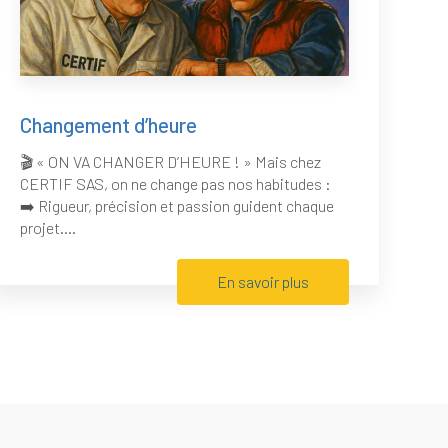
Changement d’heure
🎬 « ON VA CHANGER D’HEURE ! » Mais chez
CERTIF SAS, on ne change pas nos habitudes :
➡️ Rigueur, précision et passion guident chaque
projet....
En savoir plus