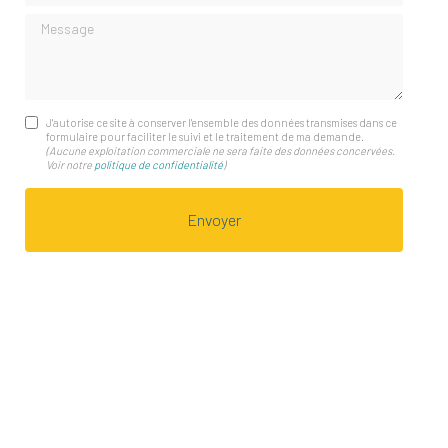
Message
J'autorise ce site à conserver l'ensemble des données transmises dans ce
formulaire pour faciliter le suivi et le traitement de ma demande.
(Aucune exploitation commerciale ne sera faite des données concervées.
Voir notre
politique de confidentialité
)