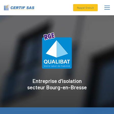
Aller
au
Rappel Gratuit
contenu
principal
Entreprise d'isolation
secteur
Bourg-en-Bresse