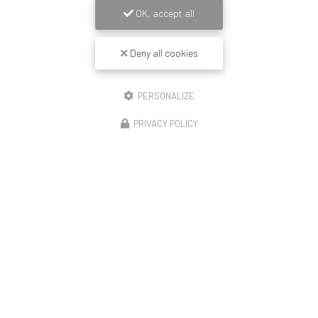
OK, accept all
Deny all cookies
PERSONALIZE
PRIVACY POLICY
14/11/2025
Construction de 23 logements Lyon enduit
revêtement mince peinture et couvertine
🏗️ Démarrage de notre opération – Rue de la Moselle
(Lyon 8) Le chantier débute avec le montage de la moitié
de l’échafaudage, première étape avant le ravalement