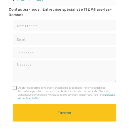
Contactez-nous : Entreprise spécialisée ITE Villars-les-
Dombes
Nom Prénom
Email
Téléphone
Message
J'autorise ce site à conserver l'ensemble des données transmises dans ce
formulaire pour faciliter le suivi et le traitement de ma demande.
(Aucune
exploitation commerciale ne sera faite des données concervées. Voir notre
politique
de confidentialité
)