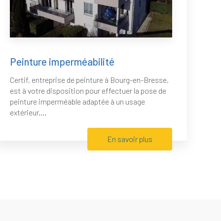
Peinture imperméabilité
Certif, entreprise de peinture à Bourg-en-Bresse,
est à votre disposition pour effectuer la pose de
peinture imperméable adaptée à un usage
extérieur....
En savoir plus