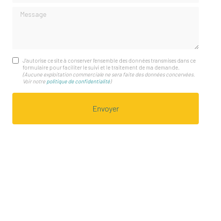
Message
J'autorise ce site à conserver l'ensemble des données transmises dans ce
formulaire pour faciliter le suivi et le traitement de ma demande.
(Aucune exploitation commerciale ne sera faite des données concervées.
Voir notre
politique de confidentialité
)