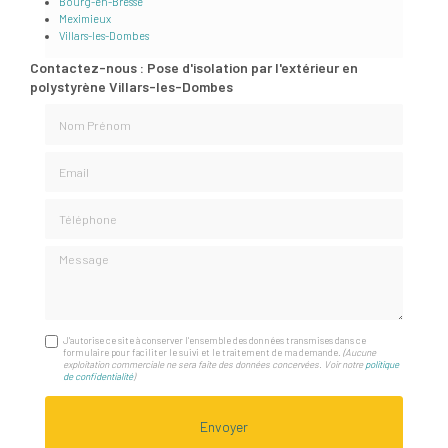
Bourg-en-Bresse
Meximieux
Villars-les-Dombes
Contactez-nous : Pose d'isolation par l'extérieur en
polystyrène Villars-les-Dombes
Nom Prénom
Email
Téléphone
Message
J'autorise ce site à conserver l'ensemble des données transmises dans ce
formulaire pour faciliter le suivi et le traitement de ma demande.
(Aucune
exploitation commerciale ne sera faite des données concervées. Voir notre
politique
de confidentialité
)