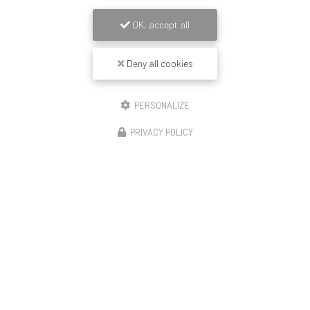
OK, accept all
Deny all cookies
PERSONALIZE
PRIVACY POLICY
14/11/2025
Construction de 23 logements Lyon enduit
revêtement mince peinture et couvertine
🏗️ Démarrage de notre opération – Rue de la Moselle
(Lyon 8) Le chantier débute avec le montage de la moitié