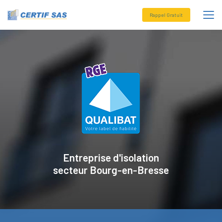
Aller
au
Rappel Gratuit
contenu
principal
Entreprise d'isolation
secteur
Bourg-en-Bresse