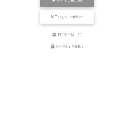
Deny all cookies
PERSONALIZE
PRIVACY POLICY
14/11/2025
Construction de 23 logements Lyon enduit
revêtement mince peinture et couvertine
🏗️ Démarrage de notre opération – Rue de la Moselle
(Lyon 8) Le chantier débute avec le montage de la moitié
de l’échafaudage, première étape avant le ravalement
complet de cette résidence de 23…