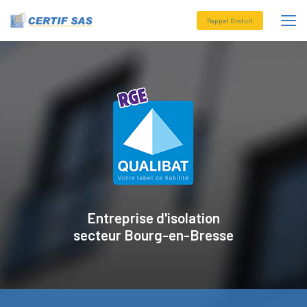
Aller
au
Rappel Gratuit
contenu
principal
Entreprise d'isolation
secteur
Bourg-en-Bresse