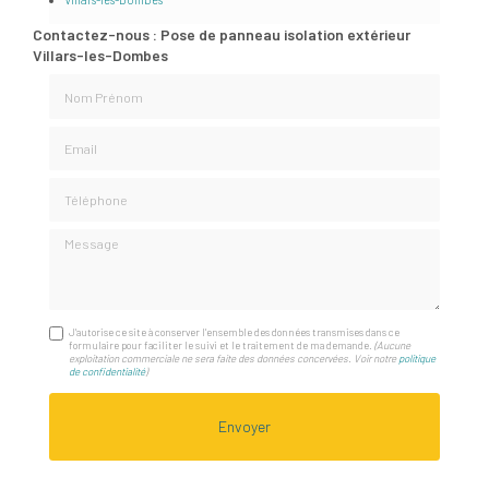
Contactez-nous : Pose de panneau isolation extérieur
Villars-les-Dombes
Nom Prénom
Email
Téléphone
Message
J'autorise ce site à conserver l'ensemble des données transmises dans ce
formulaire pour faciliter le suivi et le traitement de ma demande.
(Aucune
exploitation commerciale ne sera faite des données concervées. Voir notre
politique
de confidentialité
)