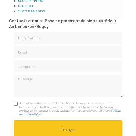
Bourg-en-Bresse
Meximieux
Villars-les-Dombes
Contactez-nous : Pose de parement de pierre extérieur
Ambérieu-en-Bugey
Nom Prénom
Email
Téléphone
Message
J'autorise ce site à conserver l'ensemble des données transmises dans ce
formulaire pour faciliter le suivi et le traitement de ma demande.
(Aucune
exploitation commerciale ne sera faite des données concervées. Voir notre
politique
de confidentialité
)