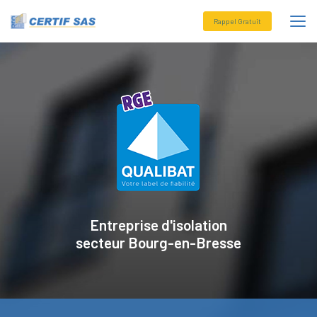
Aller
au
Rappel Gratuit
contenu
principal
Entreprise d'isolation
secteur
Bourg-en-Bresse