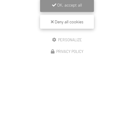
OK, accept all
Deny all cookies
PERSONALIZE
PRIVACY POLICY
14/11/2025
Construction de 23 logements Lyon enduit
revêtement mince peinture et couvertine
🏗️ Démarrage de notre opération – Rue de la Moselle
(Lyon 8) Le chantier débute avec le montage de la moitié
de l’échafaudage, première étape avant le ravalement