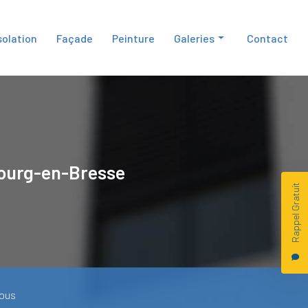
solation
Façade
Peinture
Galeries
Contact
Isolation
Façade
Peinture
ourg-en-Bresse
Rappel Gratuit
ous