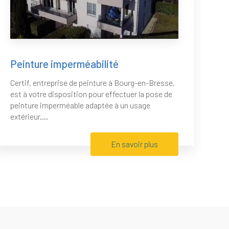
Peinture imperméabilité
Certif, entreprise de peinture à Bourg-en-Bresse,
est à votre disposition pour effectuer la pose de
peinture imperméable adaptée à un usage
extérieur....
En savoir plus