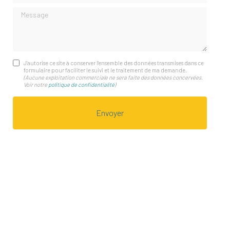
Message
J'autorise ce site à conserver l'ensemble des données transmises dans ce
formulaire pour faciliter le suivi et le traitement de ma demande.
(Aucune exploitation commerciale ne sera faite des données concervées.
Voir notre
politique de confidentialité
)