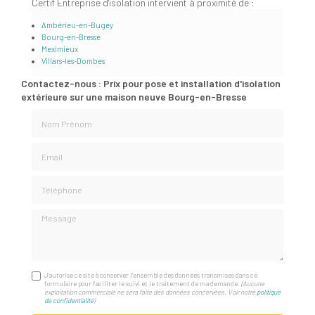
Certif Entreprise d'isolation intervient à proximité de :
Ambérieu-en-Bugey
Bourg-en-Bresse
Meximieux
Villars-les-Dombes
Contactez-nous : Prix pour pose et installation d'isolation
extérieure sur une maison neuve Bourg-en-Bresse
Nom Prénom
Email
Téléphone
Message
J'autorise ce site à conserver l'ensemble des données transmises dans ce
formulaire pour faciliter le suivi et le traitement de ma demande.
(Aucune
exploitation commerciale ne sera faite des données concervées. Voir notre
politique
de confidentialité
)