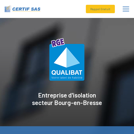
Aller
au
Rappel Gratuit
contenu
principal
Entreprise d'isolation
secteur
Bourg-en-Bresse