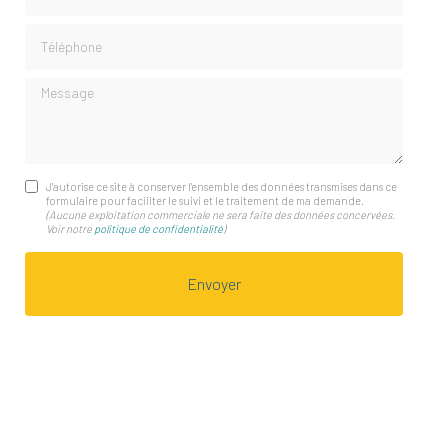
Téléphone
Message
J'autorise ce site à conserver l'ensemble des données transmises dans ce
formulaire pour faciliter le suivi et le traitement de ma demande.
(Aucune exploitation commerciale ne sera faite des données concervées.
Voir notre
politique de confidentialité
)