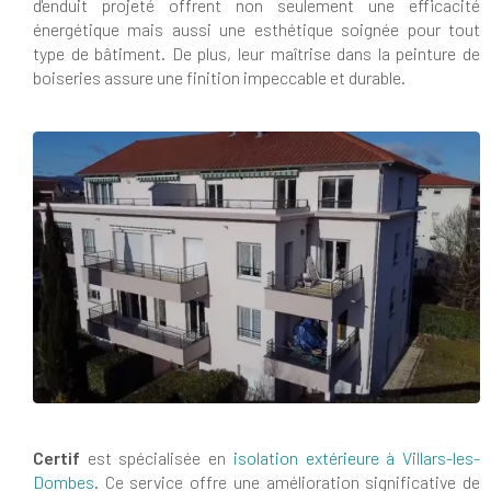
d'enduit projeté offrent non seulement une efficacité
énergétique mais aussi une esthétique soignée pour tout
type de bâtiment. De plus, leur maîtrise dans la peinture de
boiseries assure une finition impeccable et durable.
Certif
est spécialisée en
isolation extérieure à Villars-les-
Dombes
. Ce service offre une amélioration significative de