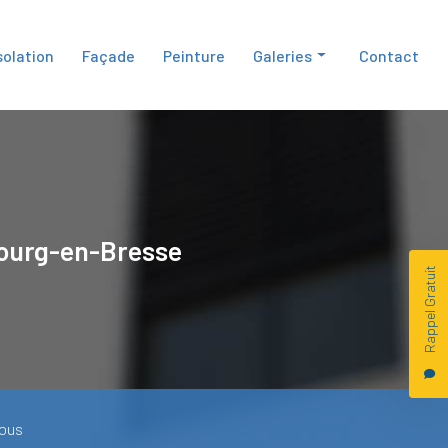
solation
Façade
Peinture
Galeries
Contact
Isolation
Façade
Peinture
ourg-en-Bresse
Rappel Gratuit
ous