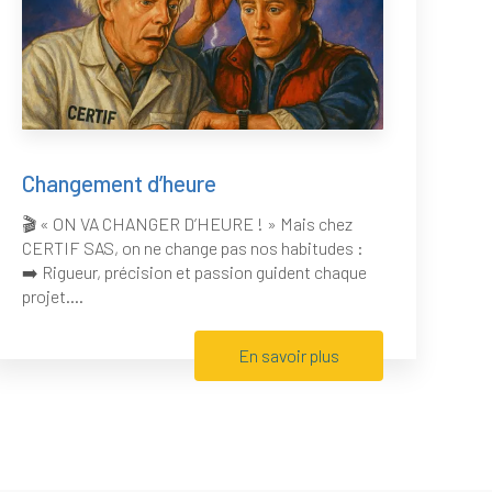
Changement d’heure
🎬 « ON VA CHANGER D’HEURE ! » Mais chez
CERTIF SAS, on ne change pas nos habitudes :
➡️ Rigueur, précision et passion guident chaque
projet....
En savoir plus