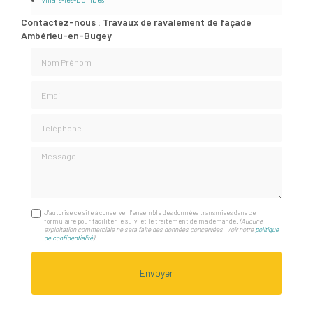
Contactez-nous : Travaux de ravalement de façade
Ambérieu-en-Bugey
Nom Prénom
Email
Téléphone
Message
J'autorise ce site à conserver l'ensemble des données transmises dans ce
formulaire pour faciliter le suivi et le traitement de ma demande.
(Aucune
exploitation commerciale ne sera faite des données concervées. Voir notre
politique
de confidentialité
)