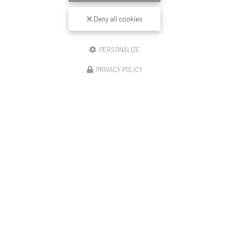
Deny all cookies
PERSONALIZE
PRIVACY POLICY
14/11/2025
Construction de 23 logements Lyon enduit
revêtement mince peinture et couvertine
🏗️ Démarrage de notre opération – Rue de la Moselle
(Lyon 8) Le chantier débute avec le montage de la moitié
de l’échafaudage, première étape avant le ravalement
complet de cette résidence de 23…