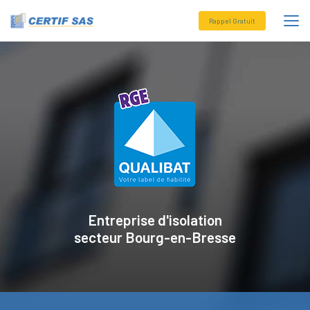
Aller
au
Rappel Gratuit
contenu
principal
Entreprise d'isolation
secteur
Bourg-en-Bresse