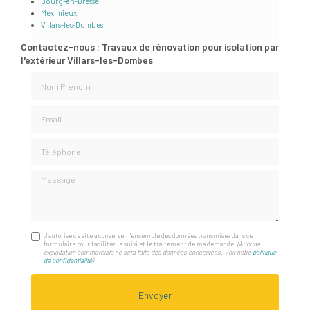
Bourg-en-Bresse
Meximieux
Villars-les-Dombes
Contactez-nous : Travaux de rénovation pour isolation par
l'extérieur Villars-les-Dombes
Nom Prénom
Email
Téléphone
Message
J'autorise ce site à conserver l'ensemble des données transmises dans ce
formulaire pour faciliter le suivi et le traitement de ma demande.
(Aucune
exploitation commerciale ne sera faite des données concervées. Voir notre
politique
de confidentialité
)