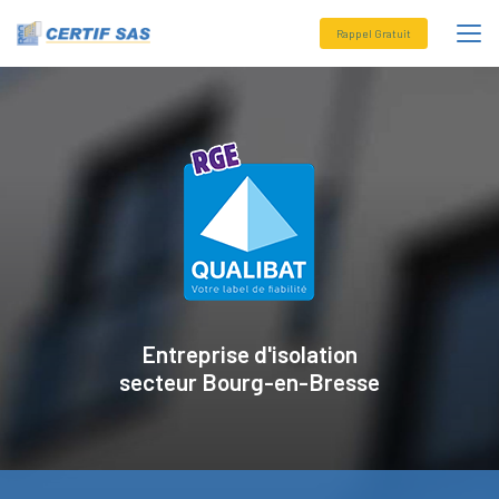
Aller
au
Rappel Gratuit
contenu
principal
Entreprise d'isolation
secteur
Bourg-en-Bresse