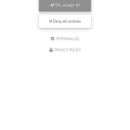
OK, accept all
Deny all cookies
PERSONALIZE
PRIVACY POLICY
14/11/2025
Construction de 23 logements Lyon enduit
revêtement mince peinture et couvertine
🏗️ Démarrage de notre opération – Rue de la Moselle
(Lyon 8) Le chantier débute avec le montage de la moitié
de l’échafaudage, première étape avant le ravalement