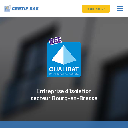
Aller
au
Rappel Gratuit
contenu
principal
Entreprise d'isolation
secteur
Bourg-en-Bresse