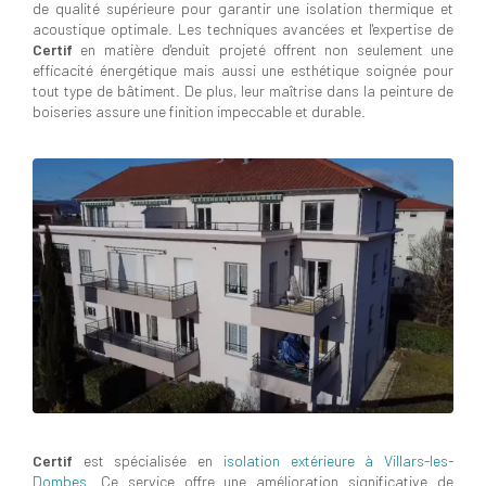
de qualité supérieure pour garantir une isolation thermique et
acoustique optimale. Les techniques avancées et l'expertise de
Certif
en matière d'enduit projeté offrent non seulement une
efficacité énergétique mais aussi une esthétique soignée pour
tout type de bâtiment. De plus, leur maîtrise dans la peinture de
boiseries assure une finition impeccable et durable.
Certif
est spécialisée en
isolation extérieure à Villars-les-
Dombes
. Ce service offre une amélioration significative de