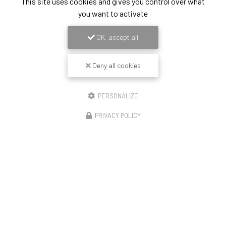
This site uses cookies and gives you control over what
you want to activate
OK, accept all
Deny all cookies
PERSONALIZE
PRIVACY POLICY
14/11/2025
Construction de 23 logements Lyon enduit
revêtement mince peinture et couvertine