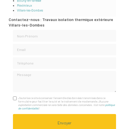
Bourg-en-Bresse
Meximieux
Villars-les-Dombes
Contactez-nous : Travaux isolation thermique extérieure
Villars-les-Dombes
Nom Prénom
Email
Téléphone
Message
J'autorise ce site à conserver l'ensemble des données transmises dans ce
formulaire pour faciliter le suivi et le traitement de ma demande.
(Aucune
exploitation commerciale ne sera faite des données concervées. Voir notre
politique
de confidentialité
)