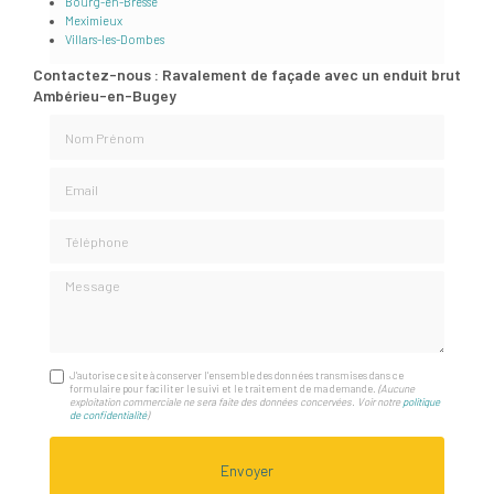
Bourg-en-Bresse
Meximieux
Villars-les-Dombes
Contactez-nous : Ravalement de façade avec un enduit brut
Ambérieu-en-Bugey
Nom Prénom
Email
Téléphone
Message
J'autorise ce site à conserver l'ensemble des données transmises dans ce
formulaire pour faciliter le suivi et le traitement de ma demande.
(Aucune
exploitation commerciale ne sera faite des données concervées. Voir notre
politique
de confidentialité
)