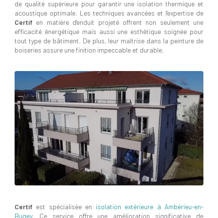
de qualité supérieure pour garantir une isolation thermique et
acoustique optimale. Les techniques avancées et l'expertise de
Certif
en matière d'enduit projeté offrent non seulement une
efficacité énergétique mais aussi une esthétique soignée pour
tout type de bâtiment. De plus, leur maîtrise dans la peinture de
boiseries assure une finition impeccable et durable.
Certif
est spécialisée en
isolation extérieure à Ambérieu-en-
Bugey
. Ce service offre une amélioration significative de