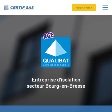
Aller
au
Rappel Gratuit
contenu
principal
Entreprise d'isolation
secteur
Bourg-en-Bresse