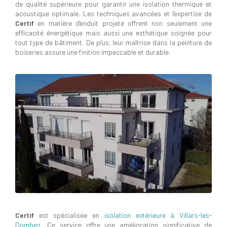
de qualité supérieure pour garantir une isolation thermique et
acoustique optimale. Les techniques avancées et l'expertise de
Certif
en matière d'enduit projeté offrent non seulement une
efficacité énergétique mais aussi une esthétique soignée pour
tout type de bâtiment. De plus, leur maîtrise dans la peinture de
boiseries assure une finition impeccable et durable.
Certif
est spécialisée en
isolation extérieure à Villars-les-
Dombes
. Ce service offre une amélioration significative de