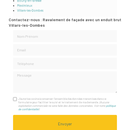
Bourg-en-Bresse
Meximieux
Villars-les-Dombes
Contactez-nous : Ravalement de façade avec un enduit brut
Villars-les-Dombes
Nom Prénom
Email
Téléphone
Message
J'autorise ce site à conserver l'ensemble des données transmises dans ce
formulaire pour faciliter le suivi et le traitement de ma demande.
(Aucune
exploitation commerciale ne sera faite des données concervées. Voir notre
politique
de confidentialité
)