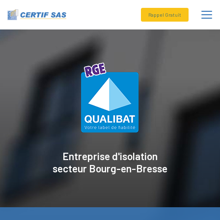
Aller
au
Rappel Gratuit
contenu
principal
Entreprise d'isolation
secteur
Bourg-en-Bresse